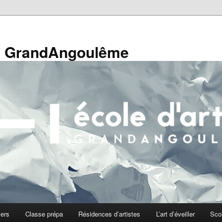
de GrandAngoulême
iers
Classe prépa
Résidences d’artistes
L’art d’éveiller
Sco