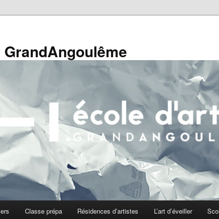
de GrandAngoulême
iers
Classe prépa
Résidences d’artistes
L’art d’éveiller
Sco