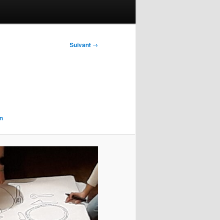
Suivant →
n