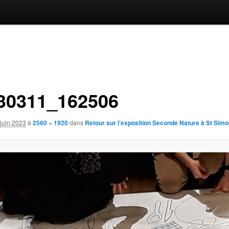
30311_162506
juin 2023
à
2560 × 1920
dans
Retour sur l’exposition Seconde Nature à St Simo