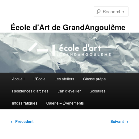
Aller
Panneau de gestion des cookies
au
Rech
contenu
principal
École d'Art de GrandAngoulême
Menu
Accueil
L’École
Les ateliers
Classe prépa
principal
Résidences d’artistes
L’art d’éveiller
Scolaires
Infos Pratiques
Galerie – Évènements
Navigation
← Précédent
Suivant →
des
images