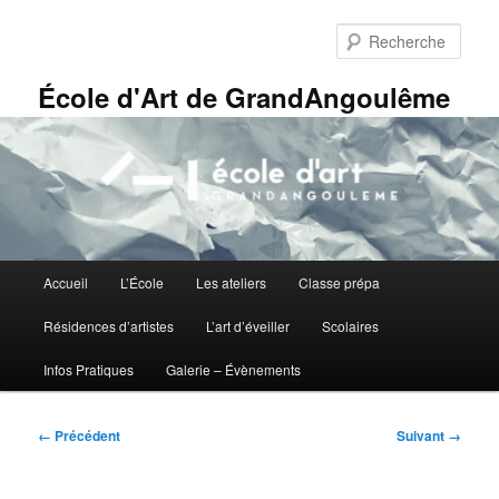
Aller
Panneau de gestion des cookies
au
Rech
contenu
principal
École d'Art de GrandAngoulême
Menu
Accueil
L’École
Les ateliers
Classe prépa
principal
Résidences d’artistes
L’art d’éveiller
Scolaires
Infos Pratiques
Galerie – Évènements
Navigation
← Précédent
Suivant →
des
images