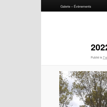
Galerie – Évènements
Navigation
des
images
202
Publié le
7 