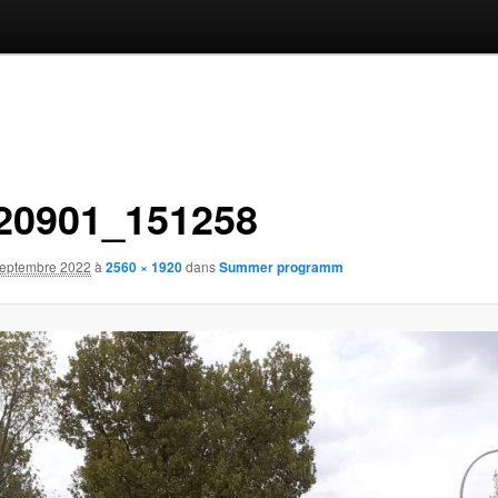
20901_151258
septembre 2022
à
2560 × 1920
dans
Summer programm