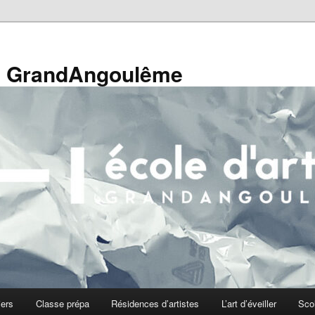
de GrandAngoulême
iers
Classe prépa
Résidences d’artistes
L’art d’éveiller
Sco