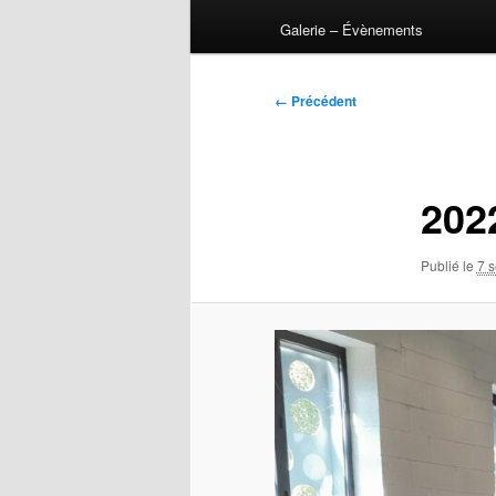
Galerie – Évènements
Navigation
← Précédent
des
images
202
Publié le
7 