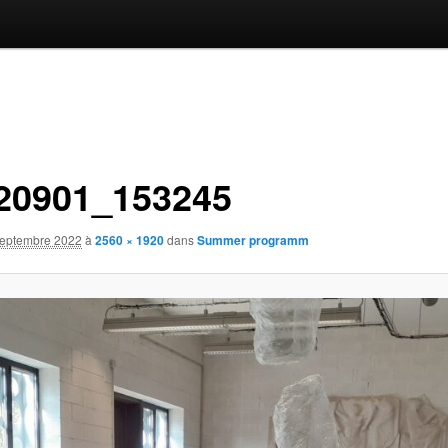
20901_153245
septembre 2022
à
2560 × 1920
dans
Summer programm