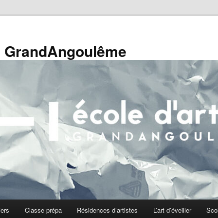
de GrandAngoulême
iers
Classe prépa
Résidences d’artistes
L’art d’éveiller
Sco