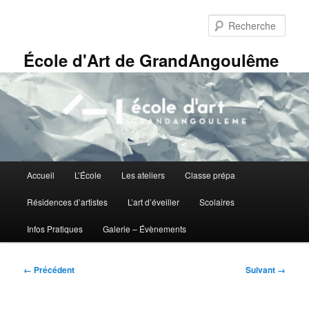
Aller
Panneau de gestion des cookies
au
Rech
contenu
principal
École d'Art de GrandAngoulême
Menu
Accueil
L’École
Les ateliers
Classe prépa
principal
Résidences d’artistes
L’art d’éveiller
Scolaires
Infos Pratiques
Galerie – Évènements
Navigation
← Précédent
Suivant →
des
images