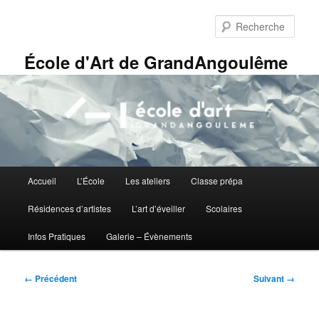
Aller
Panneau de gestion des cookies
au
Rech
contenu
principal
École d'Art de GrandAngoulême
Menu
Accueil
L’École
Les ateliers
Classe prépa
principal
Résidences d’artistes
L’art d’éveiller
Scolaires
Infos Pratiques
Galerie – Évènements
Navigation
← Précédent
Suivant →
des
images