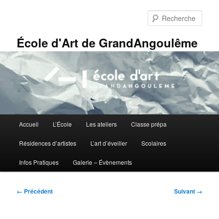
Aller
Panneau de gestion des cookies
au
Rech
contenu
principal
École d'Art de GrandAngoulême
Menu
Accueil
L’École
Les ateliers
Classe prépa
principal
Résidences d’artistes
L’art d’éveiller
Scolaires
Infos Pratiques
Galerie – Évènements
Navigation
← Précédent
Suivant →
des
images