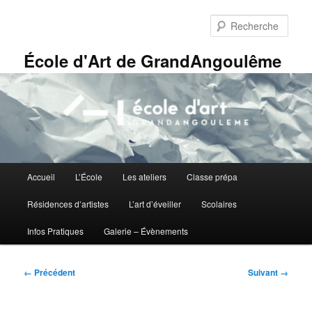
Aller
Panneau de gestion des cookies
au
Rech
contenu
principal
École d'Art de GrandAngoulême
Menu
Accueil
L’École
Les ateliers
Classe prépa
principal
Résidences d’artistes
L’art d’éveiller
Scolaires
Infos Pratiques
Galerie – Évènements
Navigation
← Précédent
Suivant →
des
images