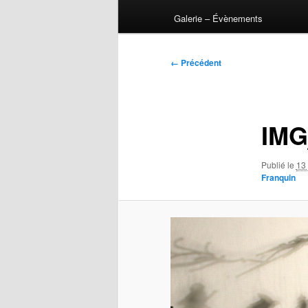
Galerie – Évènements
Navigation
← Précédent
des
images
IMG
Publié le
13 
Franquin