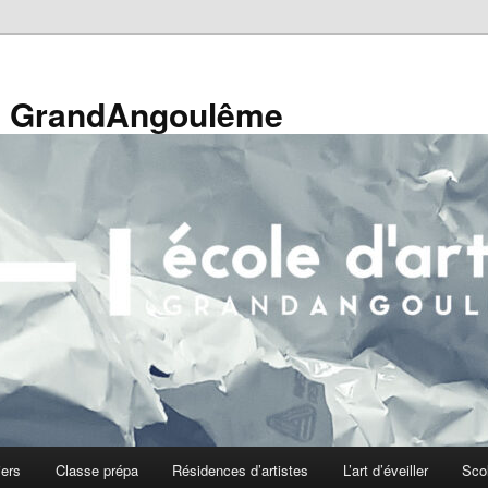
de GrandAngoulême
iers
Classe prépa
Résidences d’artistes
L’art d’éveiller
Sco