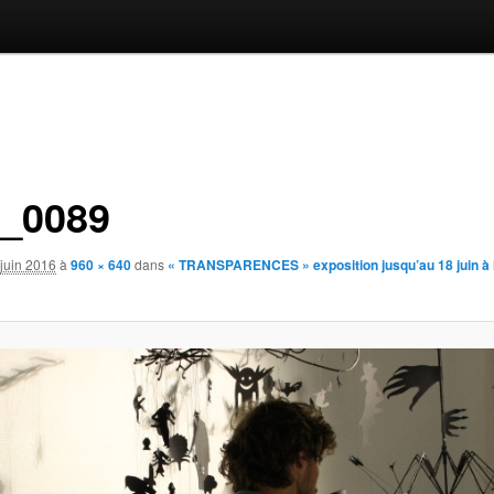
_0089
juin 2016
à
960 × 640
dans
« TRANSPARENCES » exposition jusqu’au 18 juin à 