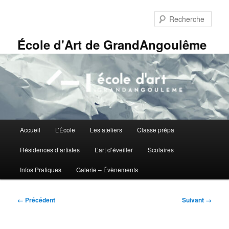
Aller
Panneau de gestion des cookies
au
Rech
contenu
principal
École d'Art de GrandAngoulême
Menu
Accueil
L’École
Les ateliers
Classe prépa
principal
Résidences d’artistes
L’art d’éveiller
Scolaires
Infos Pratiques
Galerie – Évènements
Navigation
← Précédent
Suivant →
des
images