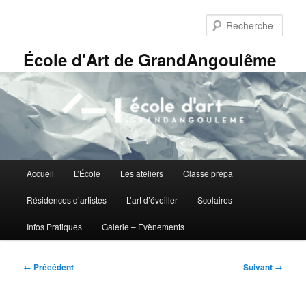
Aller
Panneau de gestion des cookies
au
Rech
contenu
principal
École d'Art de GrandAngoulême
Menu
Accueil
L’École
Les ateliers
Classe prépa
principal
Résidences d’artistes
L’art d’éveiller
Scolaires
Infos Pratiques
Galerie – Évènements
Navigation
← Précédent
Suivant →
des
images