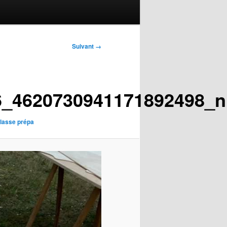
Suivant →
6_4620730941171892498_n
Classe prépa