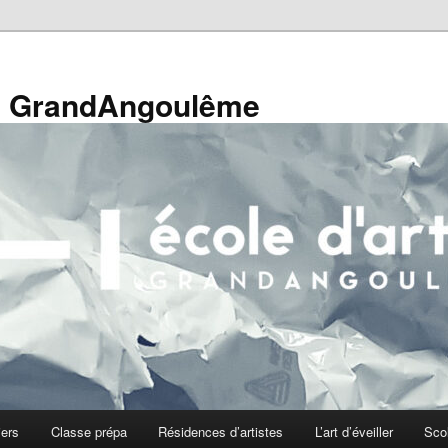
de GrandAngoulême
iers
Classe prépa
Résidences d’artistes
L’art d’éveiller
Sco