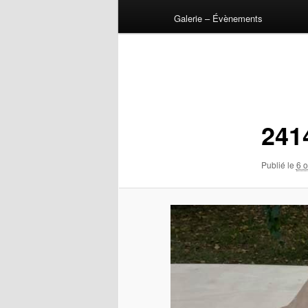
Galerie – Évènements
Navigation
des
images
241
Publié le
6 