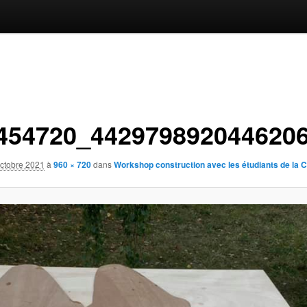
454720_442979892044620
octobre 2021
à
960 × 720
dans
Workshop construction avec les étudiants de la 