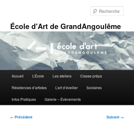
Aller
Panneau de gestion des cookies
au
Rech
contenu
principal
École d'Art de GrandAngoulême
Menu
Accueil
L’École
Les ateliers
Classe prépa
principal
Résidences d’artistes
L’art d’éveiller
Scolaires
Infos Pratiques
Galerie – Évènements
Navigation
← Précédent
Suivant →
des
images