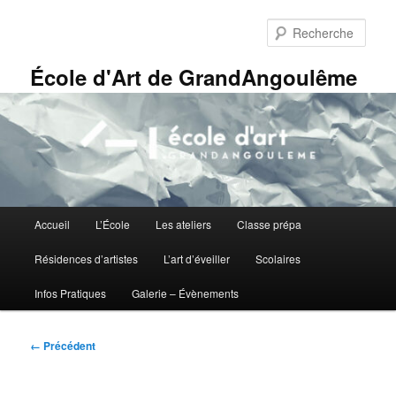
Aller
Panneau de gestion des cookies
au
Rech
contenu
principal
École d'Art de GrandAngoulême
Menu
Accueil
L’École
Les ateliers
Classe prépa
principal
Résidences d’artistes
L’art d’éveiller
Scolaires
Infos Pratiques
Galerie – Évènements
Navigation
← Précédent
des
images