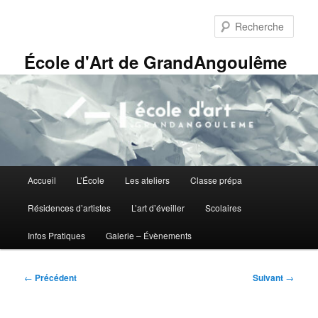
Aller
Panneau de gestion des cookies
au
Rech
contenu
principal
École d'Art de GrandAngoulême
Menu
Accueil
L’École
Les ateliers
Classe prépa
principal
Résidences d’artistes
L’art d’éveiller
Scolaires
Infos Pratiques
Galerie – Évènements
Navigation
←
Précédent
Suivant
→
des
articles