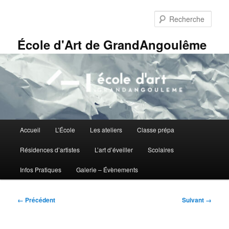
Aller
Panneau de gestion des cookies
au
Rech
contenu
principal
École d'Art de GrandAngoulême
Menu
Accueil
L’École
Les ateliers
Classe prépa
principal
Résidences d’artistes
L’art d’éveiller
Scolaires
Infos Pratiques
Galerie – Évènements
Navigation
← Précédent
Suivant →
des
images