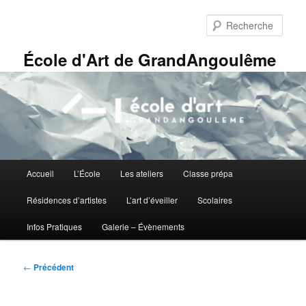
Aller
Panneau de gestion des cookies
au
Rech
contenu
principal
École d'Art de GrandAngoulême
Menu
Accueil
L’École
Les ateliers
Classe prépa
principal
Résidences d’artistes
L’art d’éveiller
Scolaires
Infos Pratiques
Galerie – Évènements
Navigation
←
Précédent
des
articles