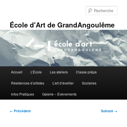
Aller
Panneau de gestion des cookies
au
Rech
contenu
principal
École d'Art de GrandAngoulême
Menu
Accueil
L’École
Les ateliers
Classe prépa
principal
Résidences d’artistes
L’art d’éveiller
Scolaires
Infos Pratiques
Galerie – Évènements
Navigation
← Précédent
Suivant →
des
images