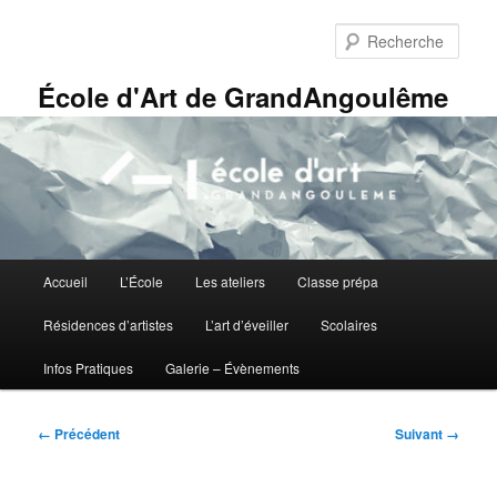
Aller
Panneau de gestion des cookies
au
Rech
contenu
principal
École d'Art de GrandAngoulême
Menu
Accueil
L’École
Les ateliers
Classe prépa
principal
Résidences d’artistes
L’art d’éveiller
Scolaires
Infos Pratiques
Galerie – Évènements
Navigation
← Précédent
Suivant →
des
images