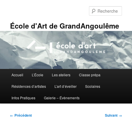
Aller
Panneau de gestion des cookies
au
Rech
contenu
principal
École d'Art de GrandAngoulême
Menu
Accueil
L’École
Les ateliers
Classe prépa
principal
Résidences d’artistes
L’art d’éveiller
Scolaires
Infos Pratiques
Galerie – Évènements
Navigation
← Précédent
Suivant →
des
images