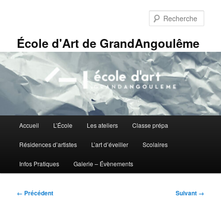
Aller
Panneau de gestion des cookies
au
Rech
contenu
principal
École d'Art de GrandAngoulême
Menu
Accueil
L’École
Les ateliers
Classe prépa
principal
Résidences d’artistes
L’art d’éveiller
Scolaires
Infos Pratiques
Galerie – Évènements
Navigation
← Précédent
Suivant →
des
images