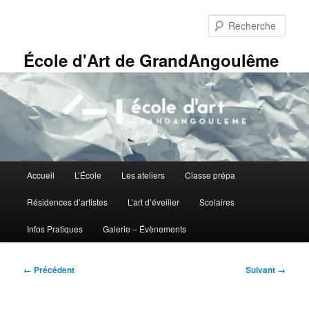
Aller
Panneau de gestion des cookies
au
Rech
contenu
principal
École d'Art de GrandAngoulême
Menu
Accueil
L’École
Les ateliers
Classe prépa
principal
Résidences d’artistes
L’art d’éveiller
Scolaires
Infos Pratiques
Galerie – Évènements
Navigation
← Précédent
Suivant →
des
images