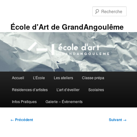
Aller
Panneau de gestion des cookies
au
Rech
contenu
principal
École d'Art de GrandAngoulême
Menu
Accueil
L’École
Les ateliers
Classe prépa
principal
Résidences d’artistes
L’art d’éveiller
Scolaires
Infos Pratiques
Galerie – Évènements
Navigation
← Précédent
Suivant →
des
images