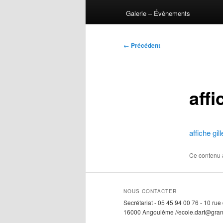
Galerie – Évènements
Navigation
←
Précédent
des
articles
affi
affiche gi
Ce contenu 
NOUS CONTACTER
Secrétariat - 05 45 94 00 76 - 10 ru
16000 Angoulême //ecole.dart@gra