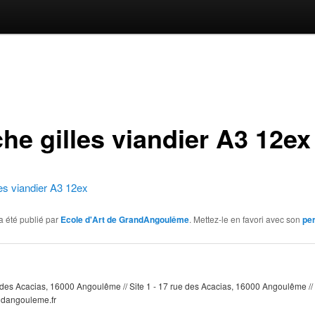
che gilles viandier A3 12ex
lles viandier A3 12ex
a été publié par
Ecole d'Art de GrandAngoulême
. Mettez-le en favori avec son
pe
e des Acacias, 16000 Angoulême // Site 1 - 17 rue des Acacias, 16000 Angoulême // 
ndangouleme.fr