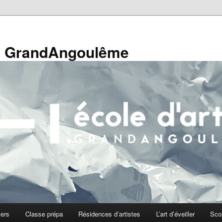
de GrandAngoulême
iers
Classe prépa
Résidences d’artistes
L’art d’éveiller
Sco