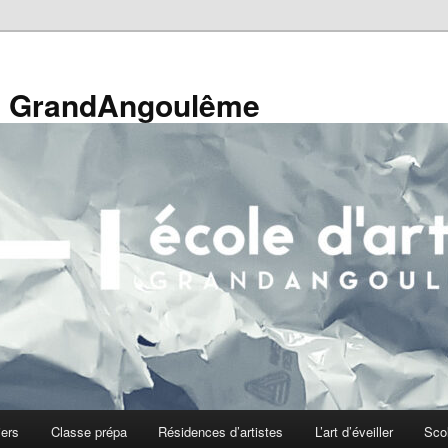
de GrandAngoulême
iers
Classe prépa
Résidences d’artistes
L’art d’éveiller
Sco