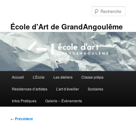
Aller
Panneau de gestion des cookies
au
Rech
contenu
principal
École d'Art de GrandAngoulême
Menu
Accueil
L’École
Les ateliers
Classe prépa
principal
Résidences d’artistes
L’art d’éveiller
Scolaires
Infos Pratiques
Galerie – Évènements
Navigation
← Précédent
des
images