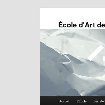
Panneau de gestion des cookies
Aller
au
contenu
École d'Art 
principal
Menu
Accueil
L’École
Les atel
principal