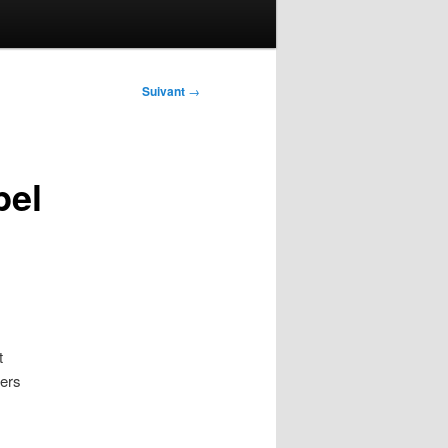
Suivant
→
pel
s
t
iers