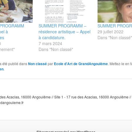
 PROGRAMM
SUMMER PROGRAMM –
SUMMER PROG
el à
résidence artistique – Appel
29 juillet 2022
res
à candidature.
Dans "Non classé"
3
7 mars 2024
nement"
Dans "Non classé"
a été publié dans
Non classé
par
Ecole d'Art de GrandAngoulême
. Mettez-le en 
en
.
e des Acacias, 16000 Angoulême // Site 1 - 17 rue des Acacias, 16000 Angoulême // 
ndangouleme.fr
Fièrement propulsé par WordPress