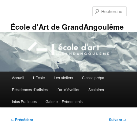
Aller
Panneau de gestion des cookies
au
Rech
contenu
principal
École d'Art de GrandAngoulême
Menu
Accueil
L’École
Les ateliers
Classe prépa
principal
Résidences d’artistes
L’art d’éveiller
Scolaires
Infos Pratiques
Galerie – Évènements
Navigation
←
Précédent
Suivant
→
des
articles