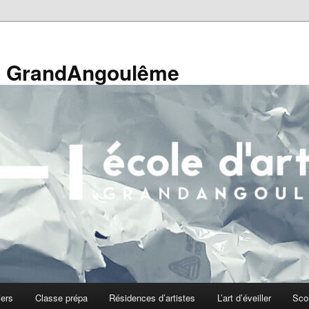
de GrandAngoulême
iers
Classe prépa
Résidences d’artistes
L’art d’éveiller
Sco