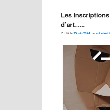
Les Inscriptions
d’art…..
Publié le
25 juin 2024
par
art admini