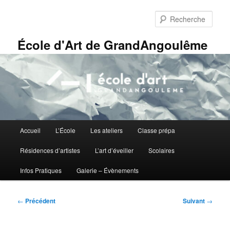
Aller
Panneau de gestion des cookies
au
Rech
contenu
principal
École d'Art de GrandAngoulême
Menu
Accueil
L’École
Les ateliers
Classe prépa
principal
Résidences d’artistes
L’art d’éveiller
Scolaires
Infos Pratiques
Galerie – Évènements
Navigation
←
Précédent
Suivant
→
des
articles