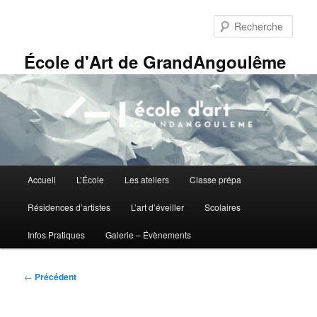
Aller
Panneau de gestion des cookies
au
Rech
contenu
principal
École d'Art de GrandAngoulême
Menu
Accueil
L’École
Les ateliers
Classe prépa
principal
Résidences d’artistes
L’art d’éveiller
Scolaires
Infos Pratiques
Galerie – Évènements
Navigation
←
Précédent
des
articles