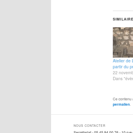
SIMILAIR
Atelier de
partir du 
22 novemb
Dans "évè
Ce contenu 
permalien
.
NOUS CONTACTER
Secrétariat - 05 45 94 00 76 - 10 ru