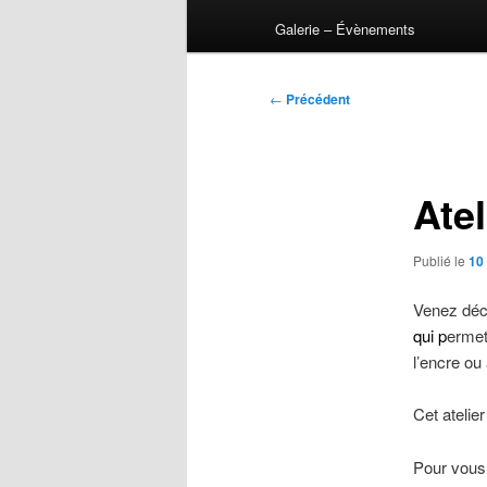
Galerie – Évènements
Navigation
←
Précédent
des
articles
Atel
Publié le
10
Venez déc
qui p
ermet
l’encre ou
Cet atelie
Pour vous i