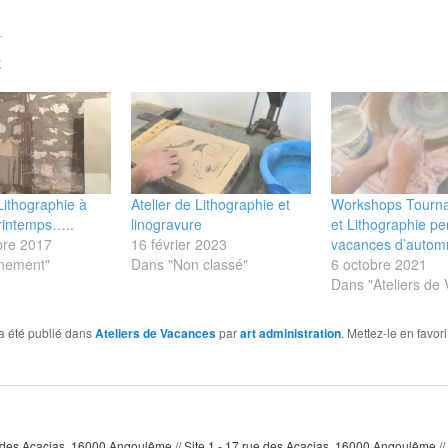
E
 Lithographie à
Atelier de Lithographie et
Workshops Tourna
printemps…..
linogravure
et Lithographie pe
re 2017
16 février 2023
vacances d’autom
nement"
Dans "Non classé"
6 octobre 2021
Dans "Ateliers de
a été publié dans
Ateliers de Vacances
par
art administration
. Mettez-le en favor
e des Acacias, 16000 Angoulême // Site 1 - 17 rue des Acacias, 16000 Angoulême // 