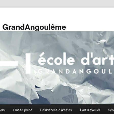
de GrandAngoulême
iers
Classe prépa
Résidences d’artistes
L’art d’éveiller
Sco