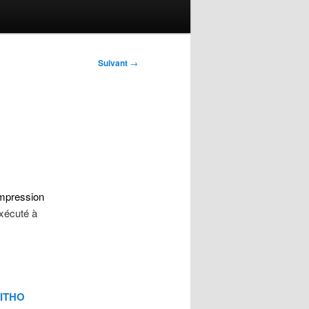
Suivant
→
mpression
exécuté à
LITHO