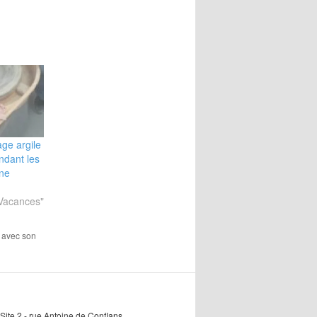
ge argile
ndant les
ne
 Vacances"
i avec son
Site 2 - rue Antoine de Conflans