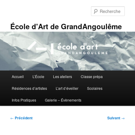
Aller
Panneau de gestion des cookies
au
Rech
contenu
principal
École d'Art de GrandAngoulême
Menu
Accueil
L’École
Les ateliers
Classe prépa
principal
Résidences d’artistes
L’art d’éveiller
Scolaires
Infos Pratiques
Galerie – Évènements
Navigation
←
Précédent
Suivant
→
des
articles