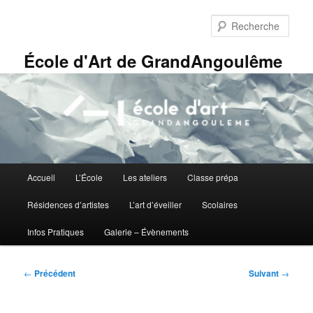
Aller
Panneau de gestion des cookies
au
Rech
contenu
principal
École d'Art de GrandAngoulême
Menu
Accueil
L’École
Les ateliers
Classe prépa
principal
Résidences d’artistes
L’art d’éveiller
Scolaires
Infos Pratiques
Galerie – Évènements
Navigation
←
Précédent
Suivant
→
des
articles