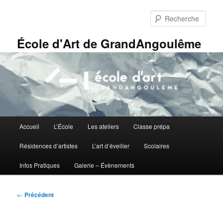
Aller
Panneau de gestion des cookies
au
Rech
contenu
principal
École d'Art de GrandAngoulême
Menu
Accueil
L’École
Les ateliers
Classe prépa
principal
Résidences d’artistes
L’art d’éveiller
Scolaires
Infos Pratiques
Galerie – Évènements
Navigation
←
Précédent
des
articles