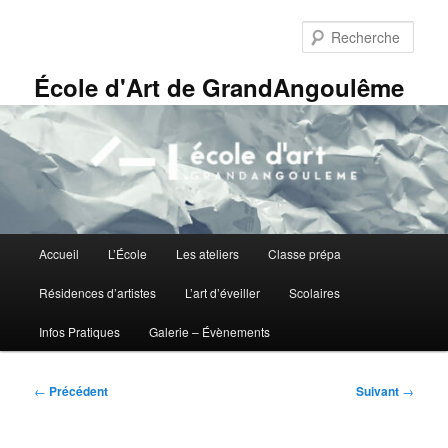
Aller
Panneau de gestion des cookies
au
Rech
contenu
principal
École d'Art de GrandAngoulême
Menu
Accueil
L’École
Les ateliers
Classe prépa
principal
Résidences d’artistes
L’art d’éveiller
Scolaires
Infos Pratiques
Galerie – Évènements
Navigation
←
Précédent
Suivant
→
des
articles