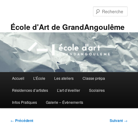
Aller
Panneau de gestion des cookies
au
Rech
contenu
principal
École d'Art de GrandAngoulême
Menu
Accueil
L’École
Les ateliers
Classe prépa
principal
Résidences d’artistes
L’art d’éveiller
Scolaires
Infos Pratiques
Galerie – Évènements
Navigation
←
Précédent
Suivant
→
des
articles