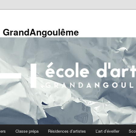
de GrandAngoulême
iers
Classe prépa
Résidences d’artistes
L’art d’éveiller
Sco