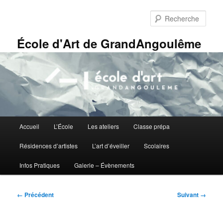
Aller
Panneau de gestion des cookies
au
Rech
contenu
principal
École d'Art de GrandAngoulême
Menu
Accueil
L’École
Les ateliers
Classe prépa
principal
Résidences d’artistes
L’art d’éveiller
Scolaires
Infos Pratiques
Galerie – Évènements
Navigation
← Précédent
Suivant →
des
images