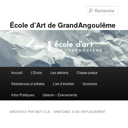
Aller
Aller
Panneau de gestion des cookies
au
au
Rech
contenu
contenu
principal
secondaire
École d'Art de GrandAngoulême
Menu
Accueil
L’École
Les ateliers
Classe prépa
principal
Résidences d’artistes
L’art d’éveiller
Scolaires
Infos Pratiques
Galerie – Évènements
ARCHIVES PAR MOT-CLÉ :
ANATOMIE D’UN DÉPLACEMENT