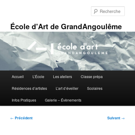
Aller
Panneau de gestion des cookies
au
Rech
contenu
principal
École d'Art de GrandAngoulême
Menu
Accueil
L’École
Les ateliers
Classe prépa
principal
Résidences d’artistes
L’art d’éveiller
Scolaires
Infos Pratiques
Galerie – Évènements
Navigation
←
Précédent
Suivant
→
des
articles