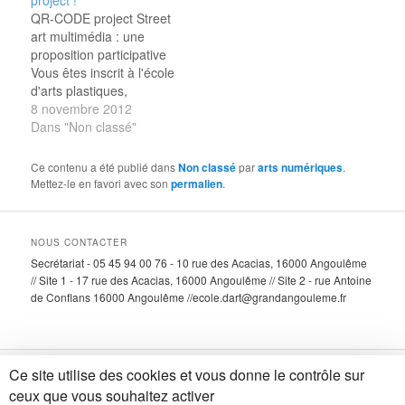
Labyrinthe a précédé le
QR-CODE project Street
Fil du regard. Après
art multimédia : une
l’avoir déroulé, se
proposition participative
dévoilait un territoire
Vous êtes inscrit à l'école
mental, Topographie
d'arts plastiques,
Chimérique, qu’il
étudiant, illustrateur,
8 novembre 2012
s’agissait d’explorer. Il a
artiste, ancien du
Dans "Non classé"
laissé…
campus de l'Image,
simplement charentais...
Ce contenu a été publié dans
Non classé
par
arts numériques
.
C'est l'occasion de
Mettez-le en favori avec son
permalien
.
montrer l'identité
graphique et créative
locale dans un projet de
NOUS CONTACTER
street art utilisant la
Secrétariat - 05 45 94 00 76 - 10 rue des Acacias, 16000 Angoulême
technologie mobile. Le
// Site 1 - 17 rue des Acacias, 16000 Angoulême // Site 2 - rue Antoine
projet QR-code a été
de Conflans 16000 Angoulême //ecole.dart@grandangouleme.fr
retenu…
Ce site utilise des cookies et vous donne le contrôle sur
Fièrement propulsé par WordPress
ceux que vous souhaitez activer