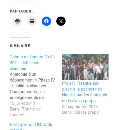
PARTAGER :
SIMILAIRE
Thème de l’année 2010-
2011 : Intuitions
citadines
Anatomie d’un
déplacement // Phase IV
Projet : Fresque sur
: Intuitions citadines
glace à la patinoire de
Chaque année, les
Nautilis par les étudiants
enseignements de
de la classe prépa
l’école d’Arts Plastiques
13 juillet 2011
22 septembre 2014
se structurent autours
Dans "Thème de
Dans "Classe prépa"
d’une proposition de
l'année"
réflexion créative.
Participez au QR-Code
L’exploration du
project !