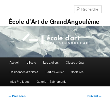
Aller
Panneau de gestion des cookies
au
Rech
contenu
principal
École d'Art de GrandAngoulême
Menu
Accueil
L’École
Les ateliers
Classe prépa
principal
Résidences d’artistes
L’art d’éveiller
Scolaires
Infos Pratiques
Galerie – Évènements
Navigation
←
Précédent
Suivant
→
des
articles