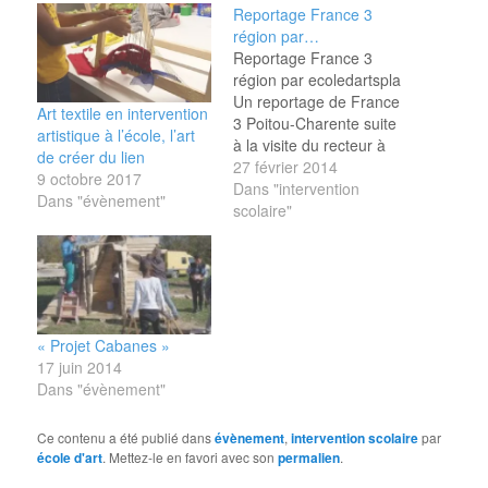
Reportage France 3
région par…
Reportage France 3
région par ecoledartspla
Un reportage de France
Art textile en intervention
3 Poitou-Charente suite
artistique à l’école, l’art
à la visite du recteur à
de créer du lien
l'école Uderzo, où l'école
27 février 2014
9 octobre 2017
d'Art du
Dans "intervention
Dans "évènement"
grandAngoulême
scolaire"
intervient pour un
programme renforcé en
arts plastiques.
reportage france 3
poitou-charente
« Projet Cabanes »
17 juin 2014
Dans "évènement"
Ce contenu a été publié dans
évènement
,
intervention scolaire
par
école d'art
. Mettez-le en favori avec son
permalien
.