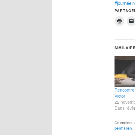
#journée
PARTAGER
SIMILAIR
Rencontre
Victor
22 novemb
Dans "évè
Ce contenu 
permalien
.