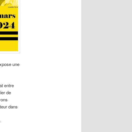
 expose une
at entre
lier de
vons
ateur dans
s