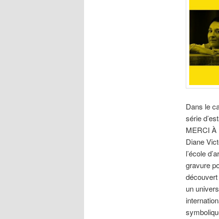
Dans le ca
série d’e
MERCI À L
Diane Vict
l’école d’a
gravure po
découvert 
un univers 
internatio
symboliqu