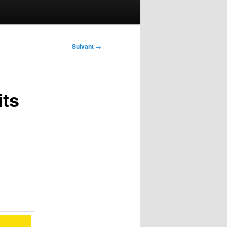
Suivant
→
its