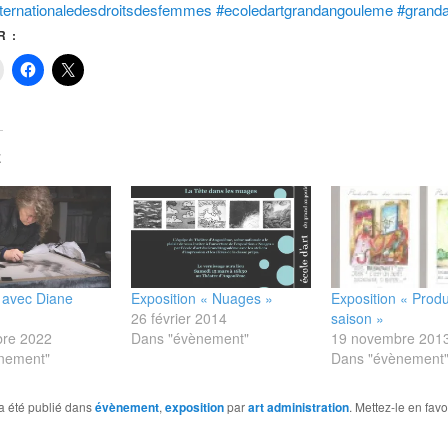
internationaledesdroitsdesfemmes
#ecoledartgrandangouleme
#grand
 :
E
 avec Diane
Exposition « Nuages »
Exposition « Produ
26 février 2014
saison »
re 2022
Dans "évènement"
19 novembre 201
nement"
Dans "évènement
a été publié dans
évènement
,
exposition
par
art administration
. Mettez-le en fav