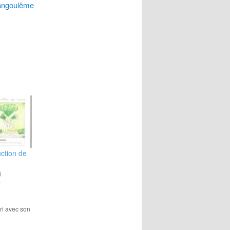
angoulême
ction de
3
"
ori avec son