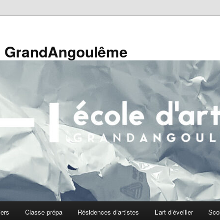
de GrandAngoulême
iers
Classe prépa
Résidences d’artistes
L’art d’éveiller
Sco