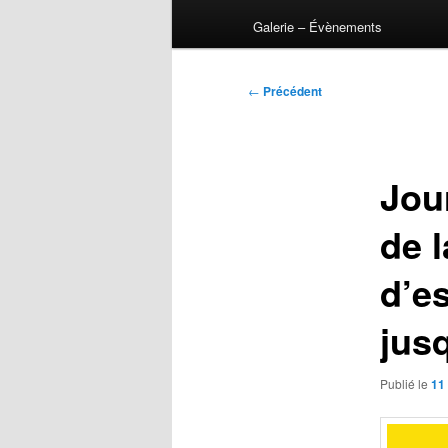
Galerie – Évènements
Navigation
←
Précédent
des
articles
Jou
de 
d’e
jus
Publié le
11