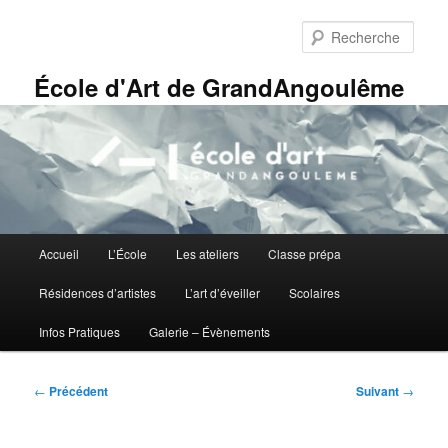
Aller
Panneau de gestion des cookies
au
Rech
contenu
principal
École d'Art de GrandAngoulême
Menu
Accueil
L’École
Les ateliers
Classe prépa
principal
Résidences d’artistes
L’art d’éveiller
Scolaires
Infos Pratiques
Galerie – Évènements
Navigation
←
Précédent
Suivant
→
des
articles