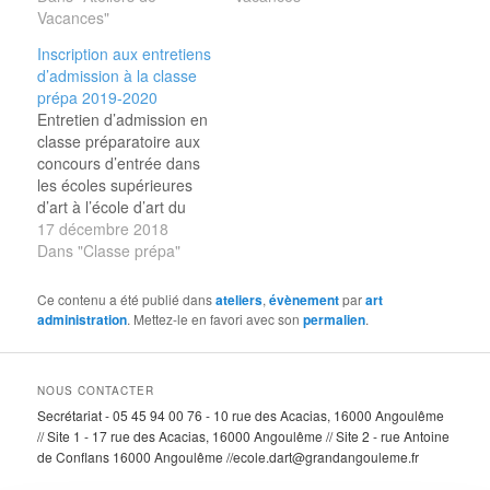
Vacances"
Inscription aux entretiens
d’admission à la classe
prépa 2019-2020
Entretien d’admission en
classe préparatoire aux
concours d’entrée dans
les écoles supérieures
d’art à l’école d’art du
GrandAngoulême.
17 décembre 2018
INSCRIPTIONS 2019-
Dans "Classe prépa"
2020 1 - Retrait du
dossier administratif .
Ce contenu a été publié dans
ateliers
,
évènement
par
art
Télécharger le dossier
administration
. Mettez-le en favori avec son
permalien
.
d’inscription 2019/2020
pour les élèves résidant
en France : DOSSIER
NOUS CONTACTER
INSCRIPTION
Secrétariat - 05 45 94 00 76 - 10 rue des Acacias, 16000 Angoulême
ENTRETIEN PREPA
// Site 1 - 17 rue des Acacias, 16000 Angoulême // Site 2 - rue Antoine
FRANCE Télécharger le
de Conflans 16000 Angoulême //ecole.dart@grandangouleme.fr
dossier d’inscription