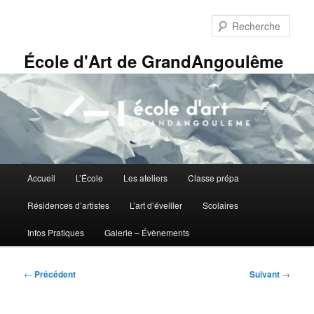
Aller
Panneau de gestion des cookies
au
Rech
contenu
principal
École d'Art de GrandAngoulême
Menu
Accueil
L’École
Les ateliers
Classe prépa
principal
Résidences d’artistes
L’art d’éveiller
Scolaires
Infos Pratiques
Galerie – Évènements
Navigation
←
Précédent
Suivant
→
des
articles