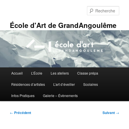
Aller
Panneau de gestion des cookies
au
Rech
contenu
principal
École d'Art de GrandAngoulême
Menu
Accueil
L’École
Les ateliers
Classe prépa
principal
Résidences d’artistes
L’art d’éveiller
Scolaires
Infos Pratiques
Galerie – Évènements
Navigation
←
Précédent
Suivant
→
des
articles